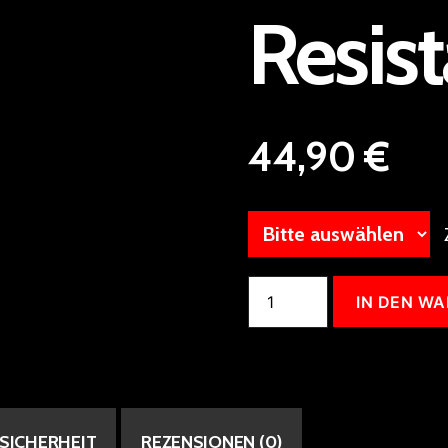
Resist
44,90
€
ACC
IN DEN W
Halsschutz
CCM
PRO
JR
Cut
Resistant
Menge
SICHERHEIT
REZENSIONEN (0)