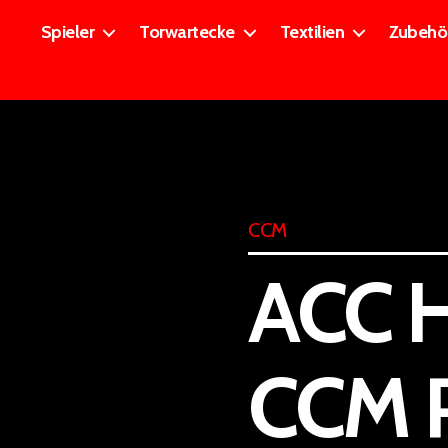
Spieler
Torwartecke
Textilien
Zubehö
CCM
ACC H
CCM P