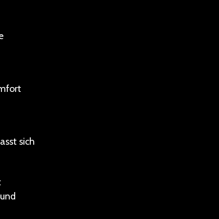
e
mfort
asst sich
t
 und