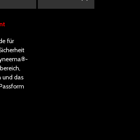
nt
e für
Sicherheit
 Dyneema®-
bereich,
n und das
 Passform