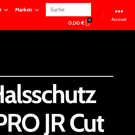
r
Marken
0
0,00
€
alsschutz
RO JR Cut