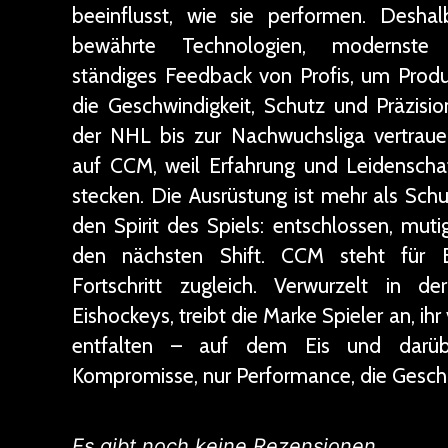
beeinflusst, wie sie performen. Desh
bewährte Technologien, modernste 
ständiges Feedback von Profis, um Produ
die Geschwindigkeit, Schutz und Präzisio
der NHL bis zur Nachwuchsliga vertraue
auf CCM, weil Erfahrung und Leidenscha
stecken. Die Ausrüstung ist mehr als Schu
den Spirit des Spiels: entschlossen, muti
den nächsten Shift. CCM steht für B
Fortschritt zugleich. Verwurzelt in d
Eishockeys, treibt die Marke Spieler an, ihr
entfalten – auf dem Eis und darübe
Kompromisse, nur Performance, die Geschi
Es gibt noch keine Rezensionen.