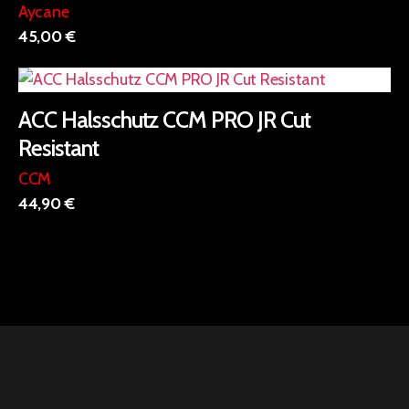
Aycane
mehrere
45,00
€
Varianten
auf.
Dieses
Die
Produkt
Optionen
ACC Halsschutz CCM PRO JR Cut
weist
können
Resistant
mehrere
auf
Varianten
CCM
der
auf.
44,90
€
Produktseite
Die
gewählt
Optionen
werden
können
auf
der
Produktseite
gewählt
werden