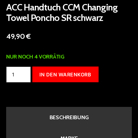
ACC Handtuch CCM Changing
Towel Poncho SR schwarz
49,90
€
NUR NOCH 4 VORRÄTIG
ACC
IN DEN WARENKORB
Handtuch
CCM
Changing
Towel
Poncho
SR
schwarz
Menge
BESCHREIBUNG