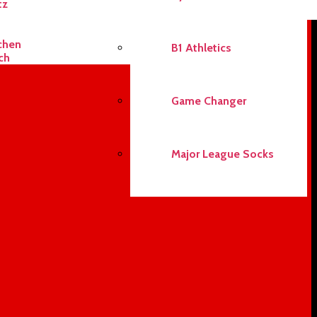
tz
schen
B1 Athletics
ch
Game Changer
Major League Socks