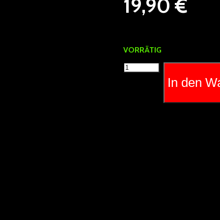
19,90
€
VORRÄTIG
ACC
Hüftgürtel
In den W
CCM
Garter
Belt
3.0
SR
Menge