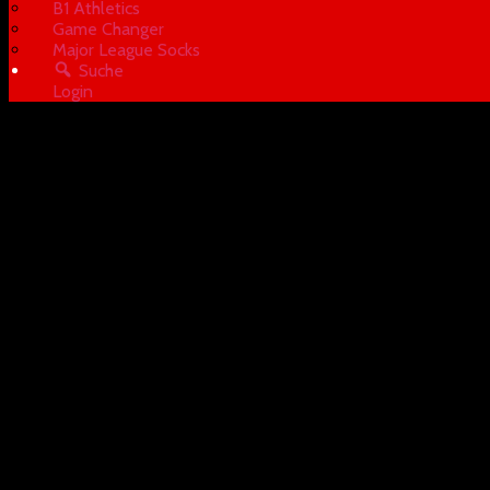
B1 Athletics
Game Changer
Major League Socks
Suche
Login