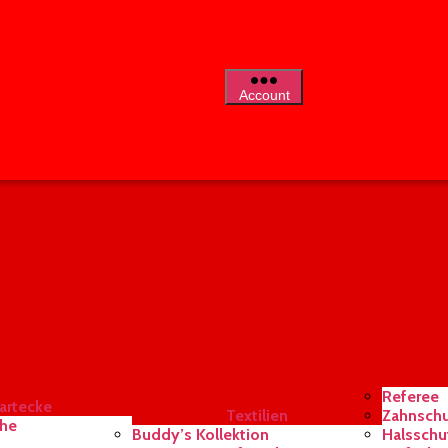
Referee
artecke
Textilien
Zahnsch
uhe
Buddy’s Kollektion
Halsschu