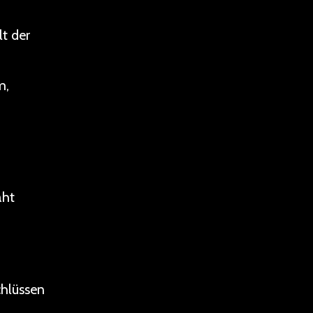
lt der
m,
aht
hlüssen