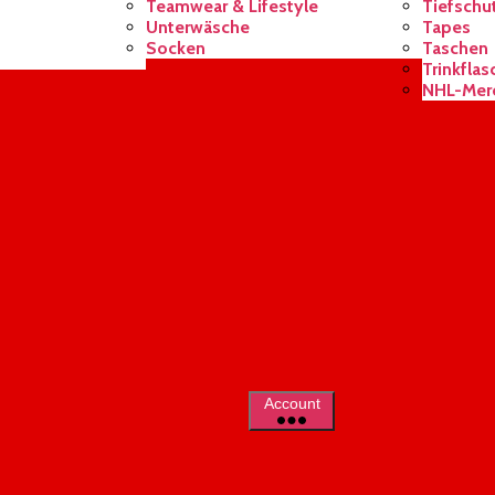
Teamwear & Lifestyle
Tiefschu
Unterwäsche
Tapes
Socken
Taschen
Trinkfla
NHL-Mer