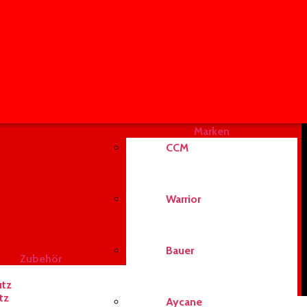
Marken
CCM
Warrior
Bauer
Zubehör
utz
tz
Aycane