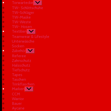
Torwartecke
Untermenü
anzeigen
TW- Schlittschuhe
TW-Schläger
TW-Maske
TW-Weste
TW- Hosen
Textilien
Untermenü
anzeigen
Teamwear & Lifestyle
Unterwäsche
Socken
Zubehör
Untermenü
anzeigen
Referee
Zahnschutz
Halsschutz
Tiefschutz
Tapes
Taschen
Trinkflaschen
Marken
Untermenü
anzeigen
CCM
Warrior
Bauer
Aycane